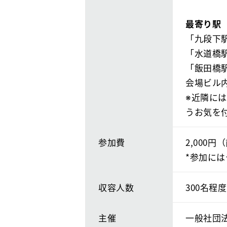
「九段下駅
「水道橋駅
「飯田橋
会場ビル
※近隣に
うお気を
参加費
2,000円
*参加に
収容人数
300名程度
主催
一般社団