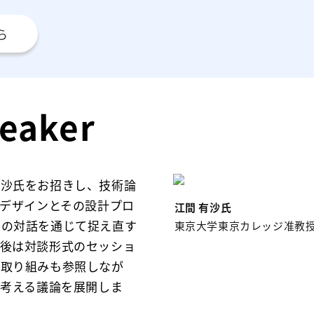
ら
eaker
有沙氏をお招きし、技術論
会デザインとその設計プロ
との対話を通じて捉え直す
東京大学東京カレッジ准教
演後は対談形式のセッショ
の取り組みも参照しなが
を考える議論を展開しま