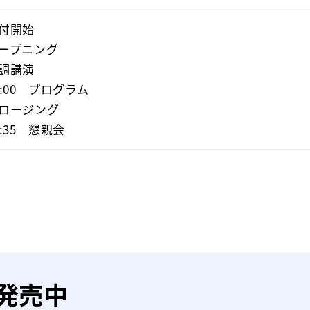
受付開始

オープニング

基調講演

6:00　プログラム

クロージング

18:35　懇親会
発売中